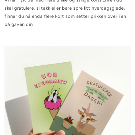
Vi har fylt på med flere unike og stilige kort! Enten du
skal gratulere, si takk eller bare spre litt hverdagsglede,
finner du nå enda flere kort som setter prikken over i’en
på gaven din.