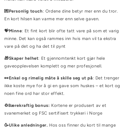
💌Personlig touch
: Ordene dine betyr mer enn du tror.
En kort hilsen kan varme mer enn selve gaven.
💝Minne
: Et fint kort blir ofte tatt vare på som et varig
minne. Det kan også rammes inn hvis man vil ta ekstra
vare på det og ha det til pynt
🎁Skaper helhet
: Et gjennomtenkt kort gjør hele
gaveopplevelsen komplett og mer profesjonell.
👀Enkel og rimelig måte å skille seg ut på
: Det trenger
ikke koste mye for å gi en gave som huskes – et kort og
noen fine ord har stor effekt.
♻️
Bærekraftig bonus:
Kortene er produsert av et
svanemerket og FSC sertifisert trykkeri i Norge
🥳Ulike anledninger.
Hos oss finner du kort til mange