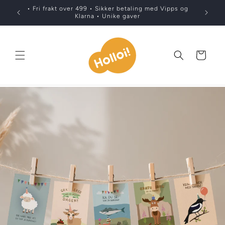
Gå
• Fri frakt over 499 • Sikker betaling med Vipps og
videre til
Klarna • Unike gaver
innholdet
Handlekurv