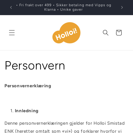
Gå
• Fri frakt over 499 • Sikker betaling med Vipps og
videre til
Klarna • Unike gaver
innholdet
Handlekurv
Personvern
Personvernerklæring
Innledning
Denne personvernerklæringen gjelder for
Holloi Smistad
ENK
(heretter omtalt som «vi») og forklarer hvorfor vi