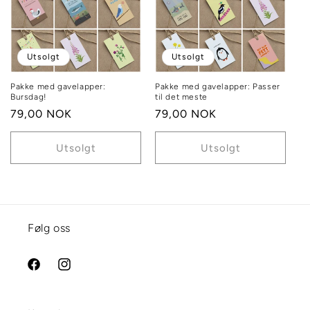
g
:
Utsolgt
Utsolgt
Pakke med gavelapper:
Pakke med gavelapper: Passer
Bursdag!
til det meste
Vanlig
79,00 NOK
Vanlig
79,00 NOK
pris
pris
Utsolgt
Utsolgt
Følg oss
Facebook
Instagram