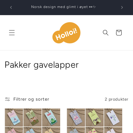
Gå
videre til
Norsk design med glimt i øyet 👀✨
innholdet
Handlekurv
S
Pakker gavelapper
a
m
l
Filtrer og sorter
2 produkter
i
n