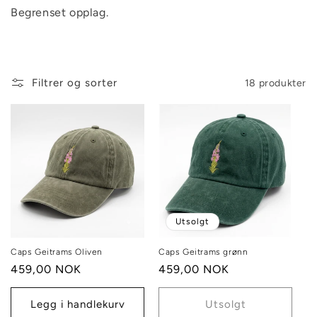
g
Begrenset opplag.
:
Filtrer og sorter
18 produkter
Utsolgt
Caps Geitrams Oliven
Caps Geitrams grønn
Vanlig
459,00 NOK
Vanlig
459,00 NOK
pris
pris
Legg i handlekurv
Utsolgt