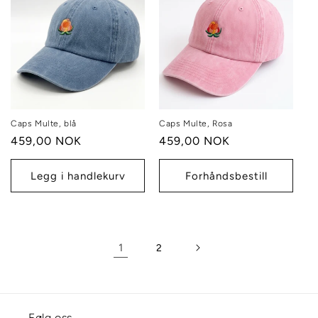
Caps Multe, blå
Caps Multe, Rosa
Vanlig
459,00 NOK
Vanlig
459,00 NOK
pris
pris
Legg i handlekurv
Forhåndsbestill
1
2
Følg oss