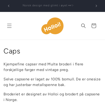
Gå
• Fri frakt over 499 • Sikker betaling med Vipps og
videre til
Klarna • Unike gaver
innholdet
Handlekurv
S
Caps
a
Kjempefine capser med Multe broderi i flere
m
forskjellige farger med vintage preg.
l
Selve capsene er laget av 100% bomull. De er onesize
og har justerbar metallspenne bak.
i
Broderiet er designet av Holloi og brodert på capsene
n
i Norge.