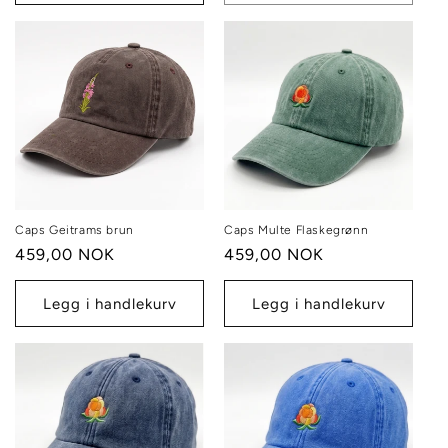
Caps Geitrams brun
Caps Multe Flaskegrønn
Vanlig
459,00 NOK
Vanlig
459,00 NOK
pris
pris
Legg i handlekurv
Legg i handlekurv