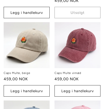
Vanlig
459,00 NOK
pris
pris
Legg i handlekurv
Utsolgt
Caps Multe, beige
Caps Multe vinrød
Vanlig
459,00 NOK
Vanlig
459,00 NOK
pris
pris
Legg i handlekurv
Legg i handlekurv