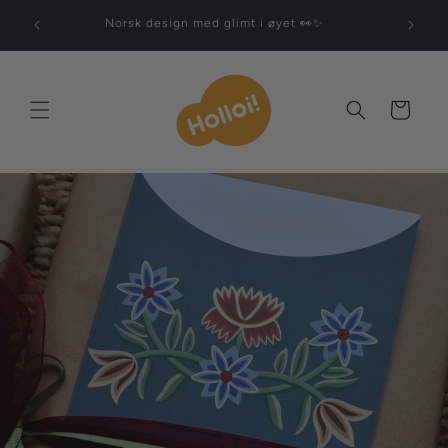
Gå
s og
videre til
Norsk design med glimt i øyet 👀✨
innholdet
Handlekurv