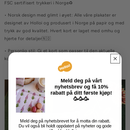
FSC sertifisert trykkeri i Norge♻️
• Norsk design med glimt i øyet: Alle våre plakater er
designet av Holloi og produsert i Norge på papir og med
trykk av god kvalitet.
Hvert kort er laget med omhu og
hjerte for detaljer🇳🇴
• Personlig stil: Gi et kort som passer til den aktuelle
konfirmanten. Vi har noe for enhver smak
💝
Meld deg på vårt
nyhetsbrev
og få
10%
rabatt på
ditt
første kjøp!
🥳🥳🥳
Meld deg på nyhetsbrevet for å motta din rabatt.
Du vil også bli holdt oppdatert på nyheter og gode