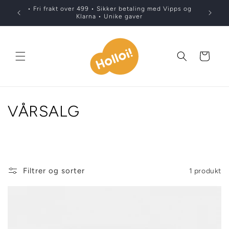
Gå
• Fri frakt over 499 • Sikker betaling med Vipps og
videre til
Klarna • Unike gaver
innholdet
Handlekurv
S
VÅRSALG
a
m
l
Filtrer og sorter
1 produkt
i
n