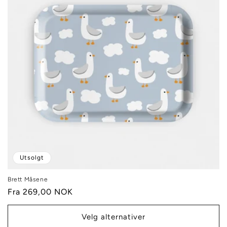
g
:
Utsolgt
Brett Måsene
Vanlig
Fra 269,00 NOK
pris
Velg alternativer