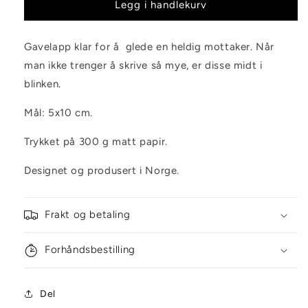
Gavelapp
Gavelapp
Legg i handlekurv
Is
Is
Gavelapp klar for å glede en heldig mottaker. Når
man ikke trenger å skrive så mye, er disse midt i
blinken.
Mål: 5x10 cm.
Trykket på 300 g matt papir.
Designet og produsert i Norge.
Frakt og betaling
Forhåndsbestilling
Del