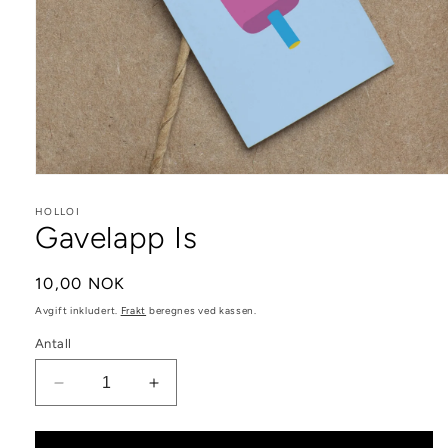
Åpne
medie
1
HOLLOI
i
Gavelapp Is
modal
Vanlig
10,00 NOK
pris
Avgift inkludert.
Frakt
beregnes ved kassen.
Antall
Senk
Øk
antallet
antallet
for
for