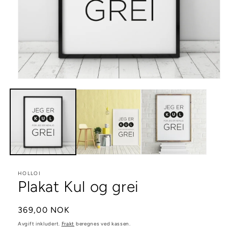
Åpne
medie
1
i
modal
HOLLOI
Plakat Kul og grei
Vanlig
369,00 NOK
pris
Avgift inkludert.
Frakt
beregnes ved kassen.