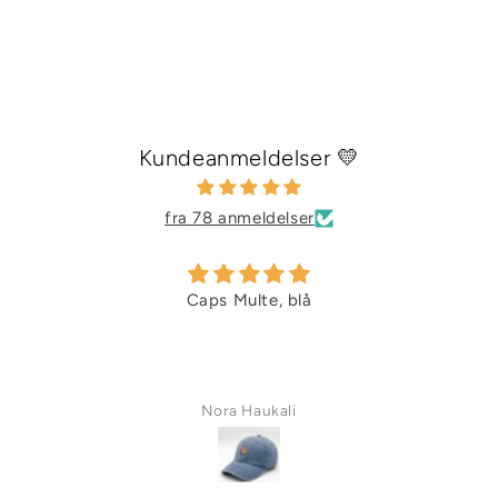
Kundeanmeldelser 💛
fra 78 anmeldelser
Flott veske!
God kvalitet, veldig vakkert og veldi
Sari S