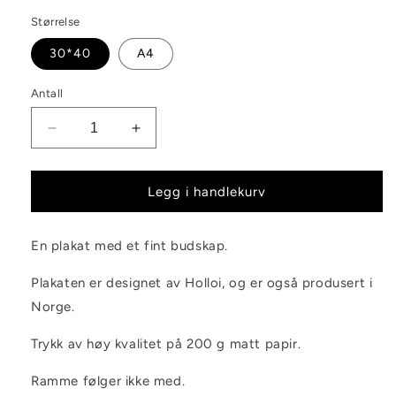
Størrelse
30*40
A4
Antall
Senk
Øk
antallet
antallet
for
for
Plakat
Plakat
Legg i handlekurv
Kul
Kul
og
og
En plakat med et fint budskap.
grei
grei
Plakaten er designet av Holloi, og er også produsert i
Norge.
Trykk av høy kvalitet på 200 g matt papir.
Ramme følger ikke med.