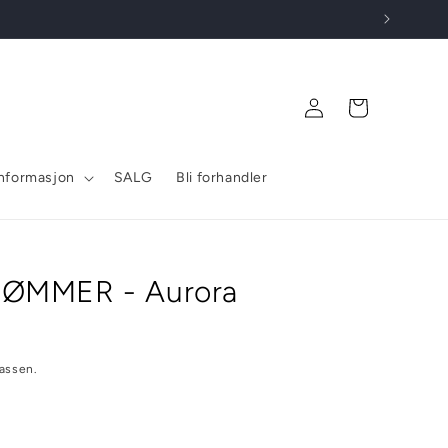
Logg
Handlekurv
inn
nformasjon
SALG
Bli forhandler
DRØMMER - Aurora
assen.