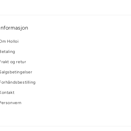
Informasjon
Om Holloi
Betaling
Frakt og retur
Salgsbetingelser
Forhåndsbestilling
Kontakt
Personvern