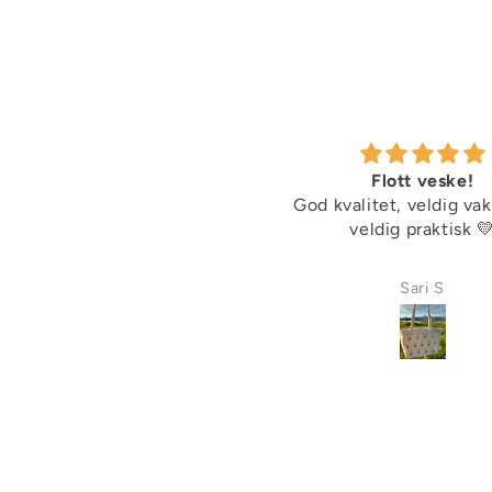
Caps Multe, blå
Flott veske!
God kvalitet, veldig va
veldig praktisk 
Nora Haukali
Sari S