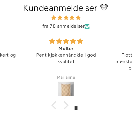
Kundeanmeldelser 💛
fra 78 anmeldelser
Multer
kkert og
Pent kjøkkenhåndkle i god
Flot

kvalitet
mønster
o
Marianne