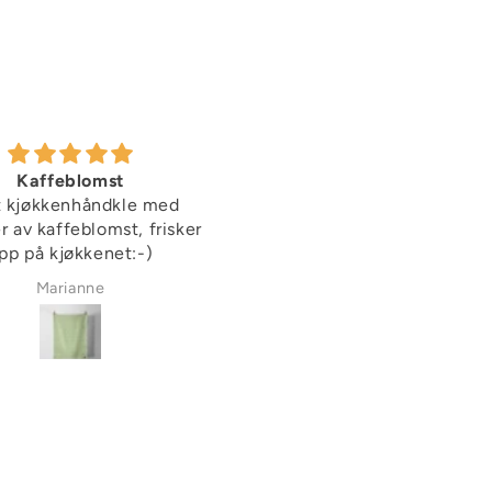
Kaffeblomst
Nydelig lite brett!
t kjøkkenhåndkle med
Koselig brett å ha en skive
 av kaffeblomst, frisker
en kaffekopp på:-)
pp på kjøkkenet:-)
Marianne
Marianne