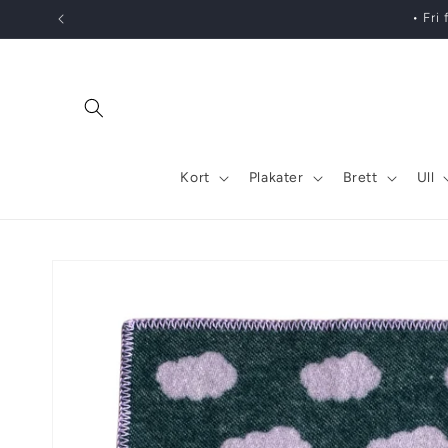
Gå
• Fri
videre til
innholdet
Kort
Plakater
Brett
Ull
Hopp til
produktinformasjon