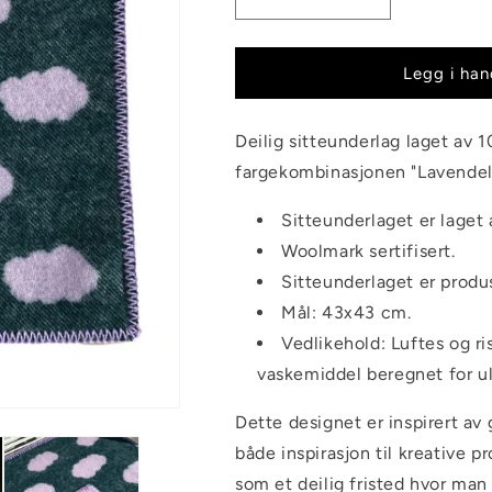
Senk
Øk
antallet
antallet
for
for
Sitteunderlag
Sitteunderlag
Legg i han
DRØMMER
DRØMMER
-
-
Deilig sitteunderlag laget av 
Aurora
Aurora
fargekombinasjonen "Lavendel
Sitteunderlaget er laget 
Woolmark sertifisert.
Sitteunderlaget er produs
Mål: 43x43 cm.
Vedlikehold: Luftes og r
vaskemiddel beregnet for ul
Dette designet er inspirert av 
både inspirasjon til kreative p
som et deilig fristed hvor ma