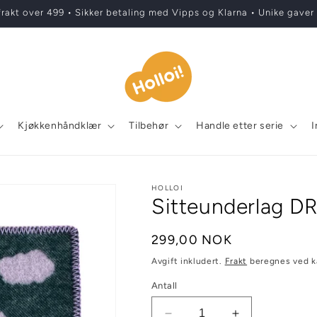
 frakt over 499 • Sikker betaling med Vipps og Klarna • Unike gaver
Kjøkkenhåndklær
Tilbehør
Handle etter serie
I
HOLLOI
Sitteunderlag 
Vanlig
299,00 NOK
pris
Avgift inkludert.
Frakt
beregnes ved k
Antall