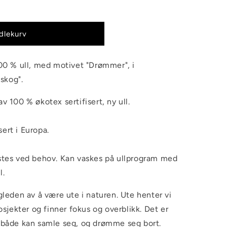
dlekurv
100 % ull, med motivet "Drømmer", i
skog".
av 100 % økotex sertifisert, ny ull.
ert i Europa.
istes ved behov. Kan vaskes på ullprogram med
l.
gleden av å være ute i naturen. Ute henter vi
rosjekter og finner fokus og overblikk. Det er
n både kan samle seg, og drømme seg bort.