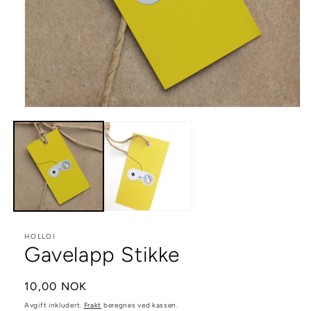
Åpne
medie
1
i
modal
HOLLOI
Gavelapp Stikke
Vanlig
10,00 NOK
pris
Avgift inkludert.
Frakt
beregnes ved kassen.