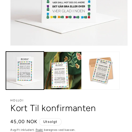
Åpne
medie
1
i
modal
HOLLOI
Kort Til konfirmanten
Vanlig
45,00 NOK
Utsolgt
pris
Avgift inkludert.
Frakt
beregnes ved kassen.