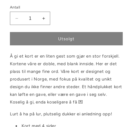
Antall
Senk
Øk
antallet
antallet
for
for
Kort
Kort
Utsolgt
Til
Til
konfirmanten
konfirmanten
Å gi et kort er en liten gest som gjør en stor forskjell.
Kortene våre er doble, med blank innside. Her er det
plass til mange fine ord. Våre kort er designet og
produsert i Norge, med fokus på kvalitet og unikt
design du ikke finner andre steder. Et håndplukket kort
kan løfte en gave, eller være en gave i seg selv.
Koselig å gi, enda koseligere å få 💌
Lurt å ha på lur, plutselig dukker ei anledning opp!
Kort med 4 sider