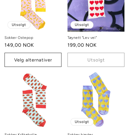
g
:
Utsolgt
Utsolgt
Sokker Ostepop
Tøynett "Lev vel"
Vanlig
149,00 NOK
Vanlig
199,00 NOK
pris
pris
Velg alternativer
Utsolgt
Utsolgt
Sokker Kråkebolle
Sokker hjerter