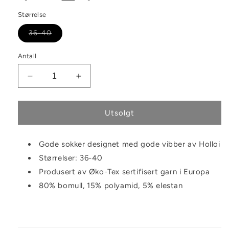
Størrelse
Varianten
36-40
er
utsolgt
eller
Antall
utilgjengelig
Senk
Øk
antallet
antallet
for
for
Sokker
Sokker
Utsolgt
hjerter
hjerter
Gode sokker designet med gode vibber av Holloi
Størrelser: 36-40
Produsert av Øko-Tex sertifisert garn i Europa
80% bomull, 15% polyamid, 5% elestan