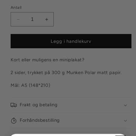
Antall
Senk
Øk
antallet
antallet
for
for
Stort
Stort
Legg i handlekurv
kort
kort
Isbil
Isbil
Kort eller muligens en miniplakat?
2 sider, trykket på 300 g Munken Polar matt papir.
Mål: A5 (148*210)
Frakt og betaling
Forhåndsbestilling