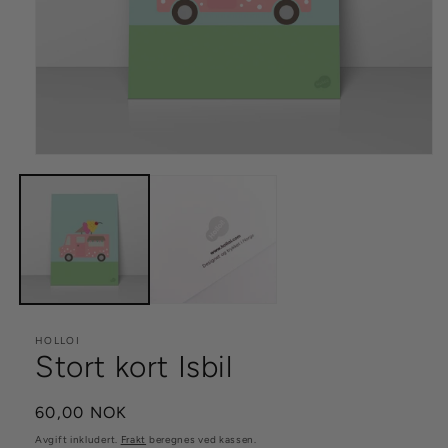
Åpne
medie
1
i
modal
HOLLOI
Stort kort Isbil
Vanlig
60,00 NOK
pris
Avgift inkludert.
Frakt
beregnes ved kassen.