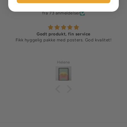
fra 73 anmeldelser
Godt produkt, fin service
Fikk hyggelig pakke med posters. God kvalitet!
Helene