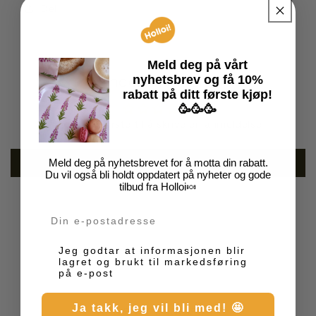
Del
Meld deg på vårt
Kundeanmeldelser
nyhetsbrev
og få
10%
rabatt på
ditt
første kjøp!
🥳🥳🥳
Vær den første til å skrive en anmeldelse
Skriv en anmeldelse
Meld deg på nyhetsbrevet for å motta din rabatt.
Du vil også bli holdt oppdatert på nyheter og gode
tilbud fra Holloi🍬
Din e-post
Markedsføring
Jeg godtar at informasjonen blir
lagret og brukt til markedsføring
på e-post
Ja takk, jeg vil bli med! 🤩
Kundeanmeldelser 💛