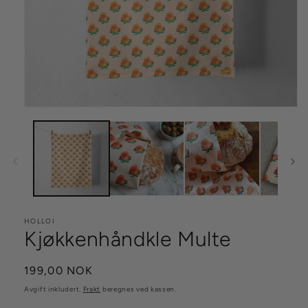
Åpne
medie
1
i
modal
HOLLOI
Kjøkkenhåndkle Multe
Vanlig
199,00 NOK
pris
Avgift inkludert.
Frakt
beregnes ved kassen.