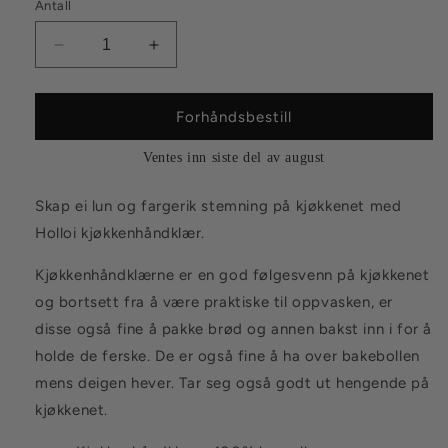
Antall
Senk
Øk
antallet
antallet
for
for
Kjøkkenhåndkle
Kjøkkenhåndkle
Forhåndsbestill
Multe
Multe
Ventes inn siste del av august
Skap ei lun og fargerik stemning på kjøkkenet med
Holloi kjøkkenhåndklær.
Kjøkkenhåndklærne er en god følgesvenn på kjøkkenet
og bortsett fra å være praktiske til oppvasken, er
disse også fine å pakke brød og annen bakst inn i for å
holde de ferske. De er også fine å ha over bakebollen
mens deigen hever. Tar seg også godt ut hengende på
kjøkkenet.