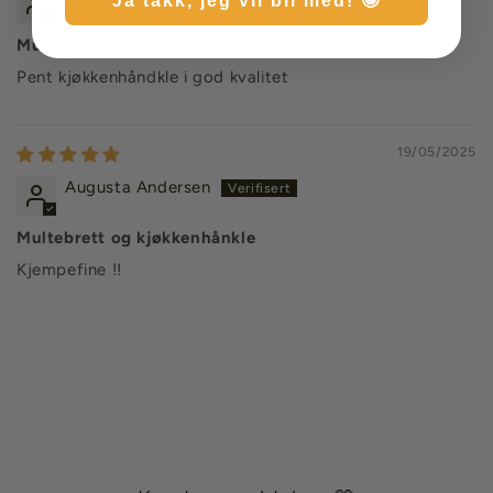
Ja takk, jeg vil bli med! 🤩
Multer
Pent kjøkkenhåndkle i god kvalitet
19/05/2025
Augusta Andersen
Multebrett og kjøkkenhånkle
Kjempefine !!