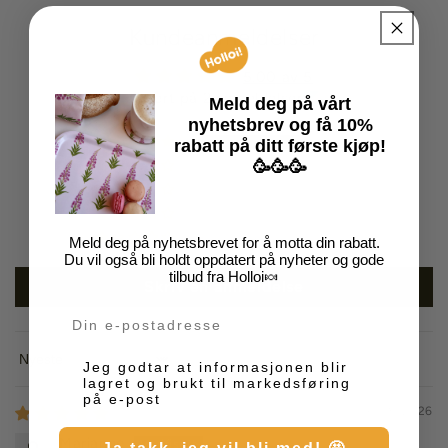
Kundeanmeldelser
5.00 av 5
Basert på 2 anmeldelser
Meld deg på vårt
nyhetsbrev
og få
10%
2
rabatt på
ditt
første kjøp!
🥳🥳🥳
0
0
0
0
Meld deg på nyhetsbrevet for å motta din rabatt.
Du vil også bli holdt oppdatert på nyheter og gode
tilbud fra Holloi🍬
Skriv en anmeldelse
Din e-post
Markedsføring
Sort by
Jeg godtar at informasjonen blir
lagret og brukt til markedsføring
på e-post
06/08/2026
Marianne