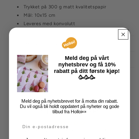
Trykket på 300 g matt kvalitetspapir
Mål: 10x15 cm
Leveres med konvolutt
Frakt og betaling
Meld deg på vårt
Forhåndsbestilling
nyhetsbrev
og få
10%
rabatt på
ditt
første kjøp!
🥳🥳🥳
Del
Meld deg på nyhetsbrevet for å motta din rabatt.
Du vil også bli holdt oppdatert på nyheter og gode
Kundeanmeldelser
tilbud fra Holloi🍬
Din e-post
Vær den første til å skrive en anmeldelse