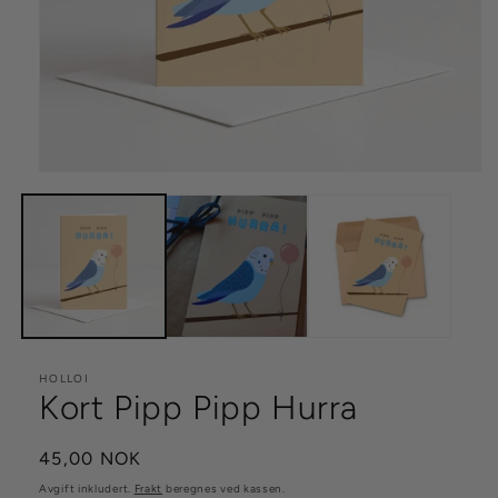
Åpne
medie
1
i
modal
HOLLOI
Kort Pipp Pipp Hurra
Vanlig
45,00 NOK
pris
Avgift inkludert.
Frakt
beregnes ved kassen.