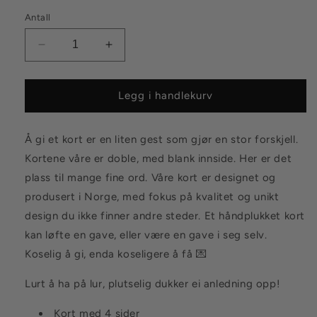
Antall
Senk
Øk
antallet
antallet
for
for
Kort
Kort
Legg i handlekurv
Pipp
Pipp
Pipp
Pipp
Å gi et kort er en liten gest som gjør en stor forskjell.
Hurra
Hurra
Kortene våre er doble, med blank innside. Her er det
plass til mange fine ord. Våre kort er designet og
produsert i Norge, med fokus på kvalitet og unikt
design du ikke finner andre steder. Et håndplukket kort
kan løfte en gave, eller være en gave i seg selv.
Koselig å gi, enda koseligere å få 💌
Lurt å ha på lur, plutselig dukker ei anledning opp!
Kort med 4 sider