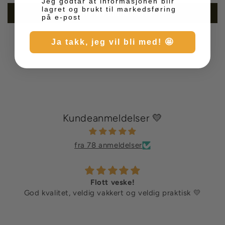
Markedsføring
Jeg godtar at informasjonen blir
lagret og brukt til markedsføring
Skriv en anmeldelse
på e-post
Ja takk, jeg vil bli med! 🤩
Kundeanmeldelser 💛
fra 78 anmeldelser
Flott veske!
God kvalitet, veldig vakkert og veldig praktisk 💛