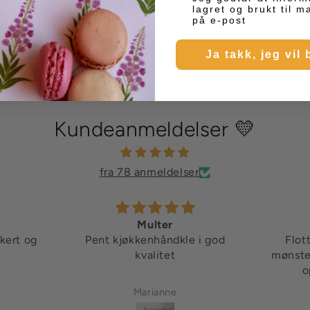
lagret og brukt til 
på e-post
Ja takk, jeg vil 
Kundeanmeldelser 💛
fra 78 anmeldelser
Multer
kkert og
Pent kjøkkenhåndkle i god
Flot

kvalitet
mønster
o
Marianne