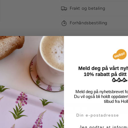
Frakt og betaling
Forhåndsbestilling
Del
Meld deg på vårt n
Kundeanmeldelser
10% rabatt på
ditt
🥳🥳🥳
Meld deg på nyhetsbrevet for
Vær den første til å skrive en anmeldelse
Du vil også bli holdt oppdate
tilbud fra Hol
Skriv en anmeldelse
Din e-post
Markedsføring
Jeg godtar at inform