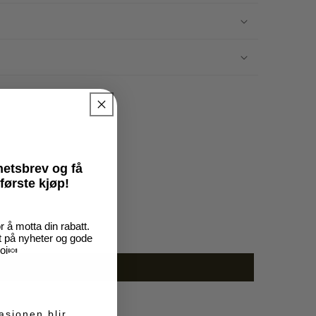
yhetsbrev
og få
første kjøp!
 å motta din rabatt.
rt på nyheter og gode
loi🍬
asjonen blir