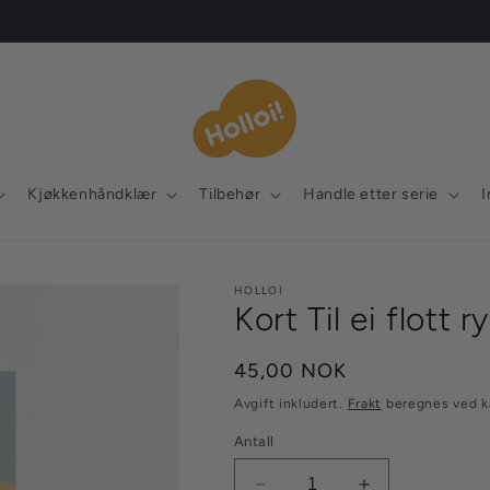
Norsk design med glimt i øyet 👀✨
Kjøkkenhåndklær
Tilbehør
Handle etter serie
I
HOLLOI
Kort Til ei flott r
Vanlig
45,00 NOK
pris
Avgift inkludert.
Frakt
beregnes ved k
Antall