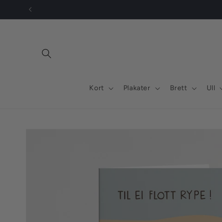
Gå
videre til
innholdet
Kort
Plakater
Brett
Ull
Hopp til
produktinformasjon