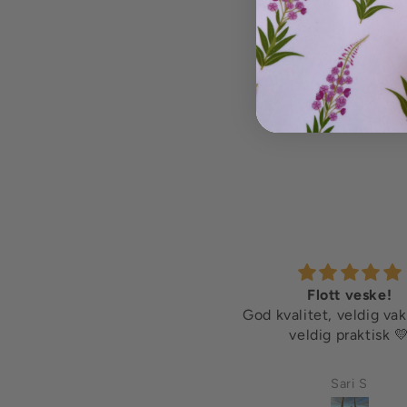
Caps Multe, blå
Flott veske!
God kvalitet, veldig va
veldig praktisk 
Nora Haukali
Sari S