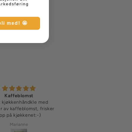
markedsføring
bli med! 🤩
Kaffeblomst
Nydelig lite brett!
t kjøkkenhåndkle med
Koselig brett å ha en skive
 av kaffeblomst, frisker
en kaffekopp på:-)
pp på kjøkkenet:-)
Marianne
Marianne