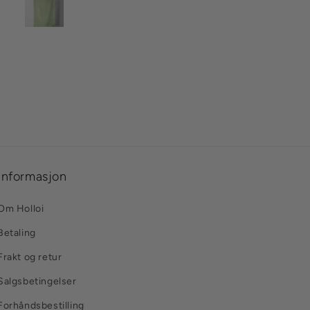
Informasjon
Om Holloi
Betaling
Frakt og retur
Salgsbetingelser
Forhåndsbestilling