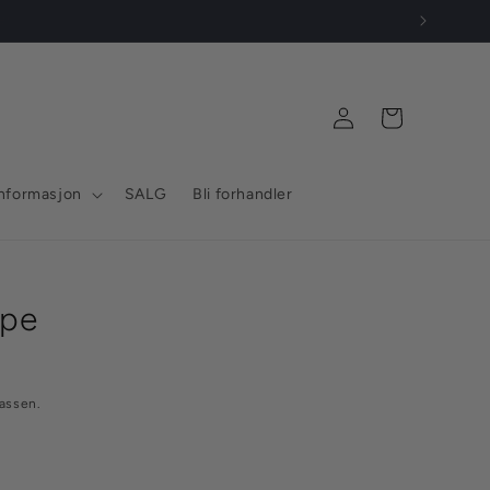
Logg
Handlekurv
inn
nformasjon
SALG
Bli forhandler
ype
assen.