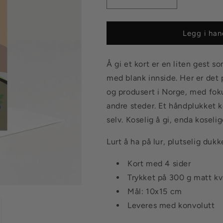
Senk
Øk
antallet
antallet
for
for
Kort
Kort
Legg i han
Til
Til
ei
ei
Å gi et kort er en liten gest so
flott
flott
rype
rype
med blank innside. Her er det p
og produsert i Norge, med foku
andre steder. Et håndplukket k
selv. Koselig å gi, enda koselig
Lurt å ha på lur, plutselig duk
Kort med 4 sider
Trykket på 300 g matt kv
Mål: 10x15 cm
Leveres med konvolutt