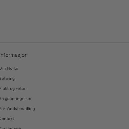
Informasjon
Om Holloi
Betaling
Frakt og retur
Salgsbetingelser
Forhåndsbestilling
Kontakt
Personvern