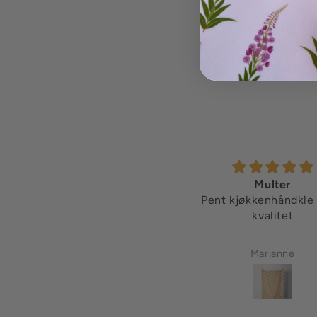
Flott veske!
Multer
d kvalitet, veldig vakkert og
Pent kjøkkenhåndkle 
veldig praktisk 💛
kvalitet
Sari S
Marianne