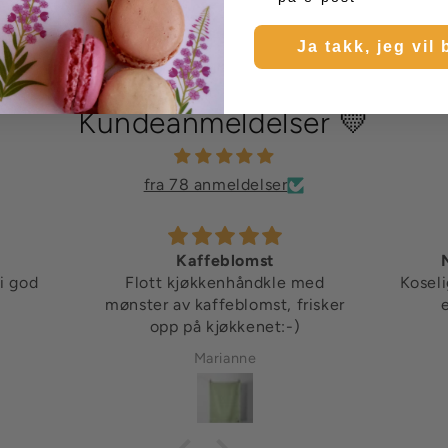
Ja takk, jeg vil 
Kundeanmeldelser 💛
fra 78 anmeldelser
Kaffeblomst
i god
Flott kjøkkenhåndkle med
Koseli
mønster av kaffeblomst, frisker
opp på kjøkkenet:-)
Marianne