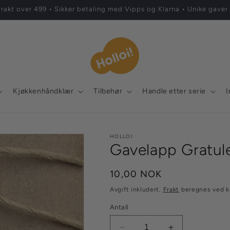
Norsk design med glimt i øyet 👀✨
Kjøkkenhåndklær
Tilbehør
Handle etter serie
I
HOLLOI
Gavelapp Gratule
Vanlig
10,00 NOK
pris
Avgift inkludert.
Frakt
beregnes ved k
Antall