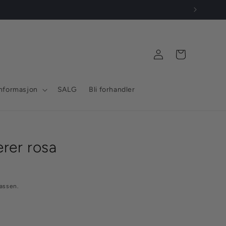
Logg
Handlekurv
inn
nformasjon
SALG
Bli forhandler
rer rosa
assen.