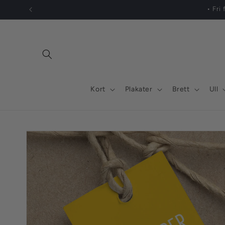
Gå
videre til
innholdet
Kort
Plakater
Brett
Ull
Hopp til
produktinformasjon