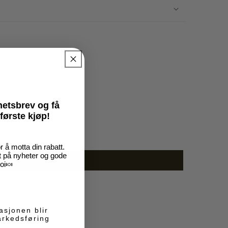
yhetsbrev
og få
første kjøp!
 å motta din rabatt.
rt på nyheter og gode
loi🍬
asjonen blir
markedsføring