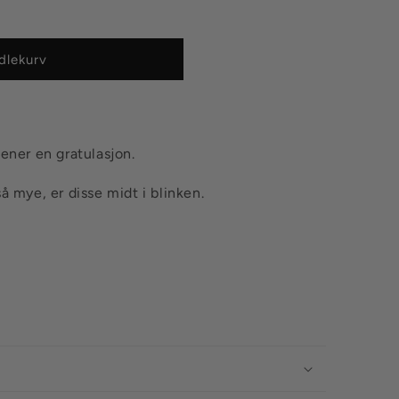
dlekurv
jener en gratulasjon.
å mye, er disse midt i blinken.
.