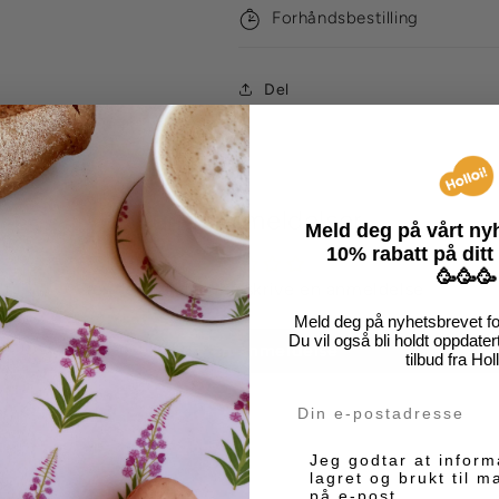
Forhåndsbestilling
Del
Kundeanmeldelser
Meld deg på vårt n
10% rabatt på
ditt
🥳🥳🥳
Vær den første til å skrive en anmeldelse
Meld deg på nyhetsbrevet for
Du vil også bli holdt oppdate
Skriv en anmeldelse
tilbud fra Hol
Din e-post
Markedsføring
Jeg godtar at inform
lagret og brukt til 
på e-post