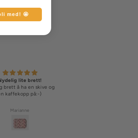
bli med! 🤩
Nydelig lite brett!
Veldig fint kort
g brett å ha en skive og
en kaffekopp på:-)
Marianne
Anna Auli