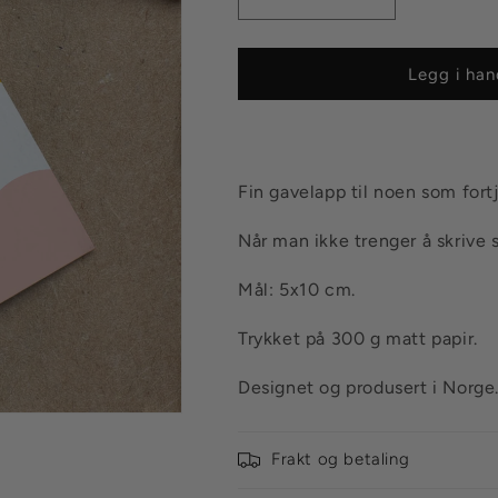
Senk
Øk
antallet
antallet
for
for
Gavelapp
Gavelapp
Legg i han
Gratulerer
Gratulerer
rosa
rosa
Fin gavelapp til noen som fort
Når man ikke trenger å skrive s
Mål: 5x10 cm.
Trykket på 300 g matt papir.
Designet og produsert i Norge
Frakt og betaling