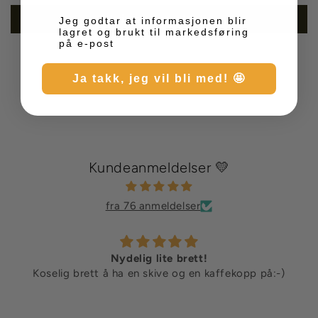
Skriv en anmeldelse
Markedsføring
Jeg godtar at informasjonen blir
lagret og brukt til markedsføring
på e-post
Ja takk, jeg vil bli med! 🤩
Kundeanmeldelser 💛
fra 76 anmeldelser
Nydelig lite brett!
Koselig brett å ha en skive og en kaffekopp på:-)