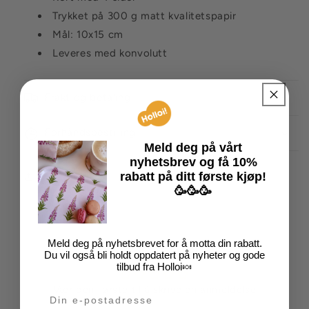
Trykket på 300 g matt kvalitetspapir
Mål: 10x15 cm
Leveres med konvolutt
Frakt og betaling
Forhåndsbestilling
Meld deg på vårt
nyhetsbrev
og få
10%
rabatt på
ditt
første kjøp!
Del
🥳🥳🥳
Meld deg på nyhetsbrevet for å motta din rabatt.
Kundeanmeldelser
Du vil også bli holdt oppdatert på nyheter og gode
tilbud fra Holloi🍬
Vær den første til å skrive en anmeldelse
Din e-post