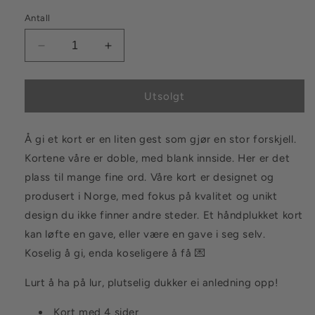
Antall
Senk
Øk
antallet
antallet
for
for
Kort
Kort
Utsolgt
Melonis
Melonis
Å gi et kort er en liten gest som gjør en stor forskjell.
Kortene våre er doble, med blank innside. Her er det
plass til mange fine ord. Våre kort er designet og
produsert i Norge, med fokus på kvalitet og unikt
design du ikke finner andre steder. Et håndplukket kort
kan løfte en gave, eller være en gave i seg selv.
Koselig å gi, enda koseligere å få 💌
Lurt å ha på lur, plutselig dukker ei anledning opp!
Kort med 4 sider