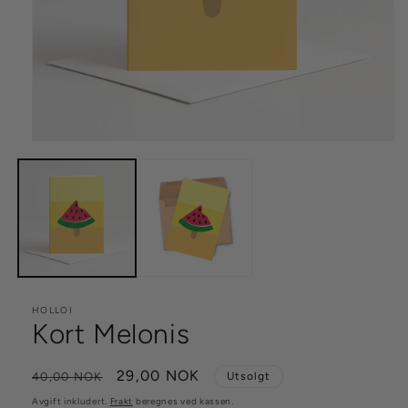
Åpne
medie
1
i
modal
HOLLOI
Kort Melonis
Vanlig
Salgspris
29,00 NOK
40,00 NOK
Utsolgt
pris
Avgift inkludert.
Frakt
beregnes ved kassen.